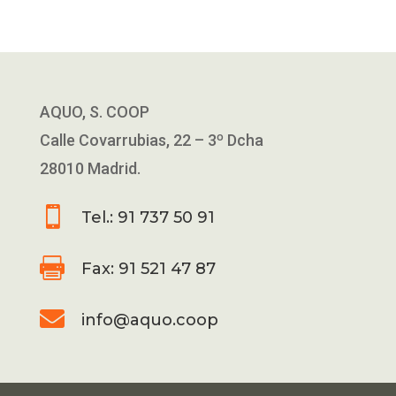
AQUO, S. COOP
Calle Covarrubias, 22 – 3º Dcha
28010 Madrid.

Tel.: 91 737 50 91

Fax: 91 521 47 87

info@aquo.coop