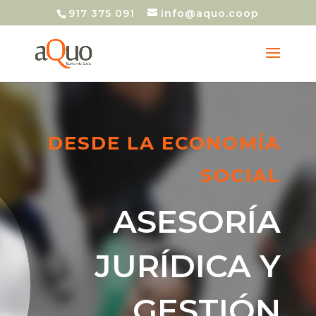
917 375 091
info@aquo.coop
DESDE LA ECONOMÍA
SOCIAL
ASESORÍA
JURÍDICA Y
GESTIÓN