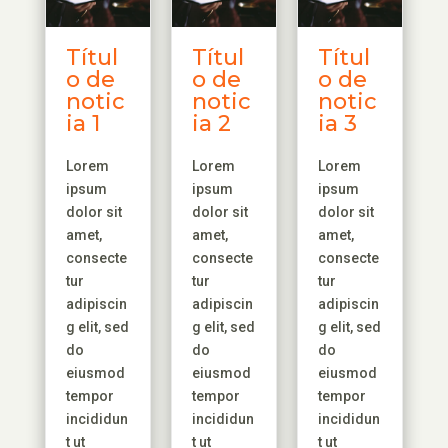
Títul
Títul
Títul
o de
o de
o de
notic
notic
notic
ia 1
ia 2
ia 3
Lorem
Lorem
Lorem
ipsum
ipsum
ipsum
dolor sit
dolor sit
dolor sit
amet,
amet,
amet,
consecte
consecte
consecte
tur
tur
tur
adipiscin
adipiscin
adipiscin
g elit, sed
g elit, sed
g elit, sed
do
do
do
eiusmod
eiusmod
eiusmod
tempor
tempor
tempor
incididun
incididun
incididun
t ut
t ut
t ut